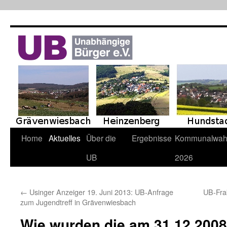
Zum
Inhalt
springen
Home
Aktuelles
Über die
Ergebnisse
Kommunalwah
UB
2026
←
Usinger Anzeiger 19. Juni 2013: UB-Anfrage
UB-Frak
zum Jugendtreff in Grävenwiesbach
Wie wurden die am 31.12.200