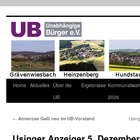
Zum
Inhalt
springen
Home
Aktuelles
Über die
Ergebnisse
Kommunalwah
UB
2026
←
Using
Annerose Galli neu im UB-Vorstand
Usinger Anzeiger 5. Dezember 