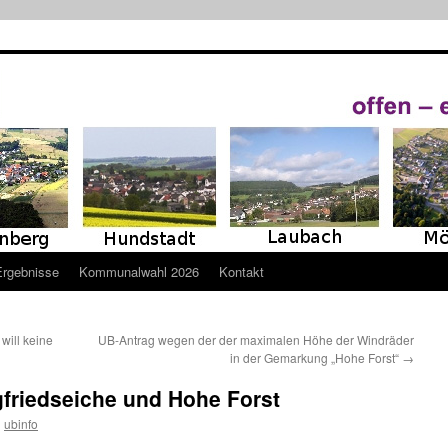
Ergebnisse
Kommunalwahl 2026
Kontakt
will keine
UB-Antrag wegen der der maximalen Höhe der Windräder
in der Gemarkung „Hohe Forst“
→
gfriedseiche und Hohe Forst
n
ubinfo